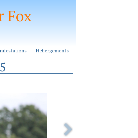
r Fox
nifestations
Hebergements
25