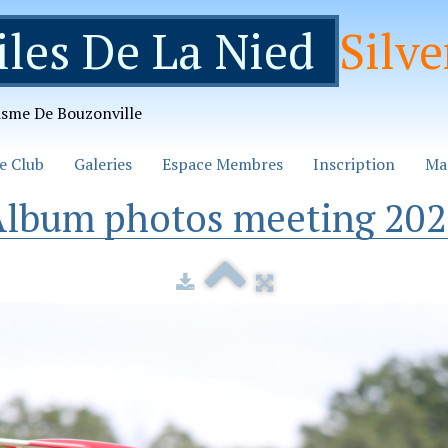
iles De La Nied
Silve
isme De Bouzonville
e Club
Galeries
Espace Membres
Inscription
Ma
lbum photos meeting 20