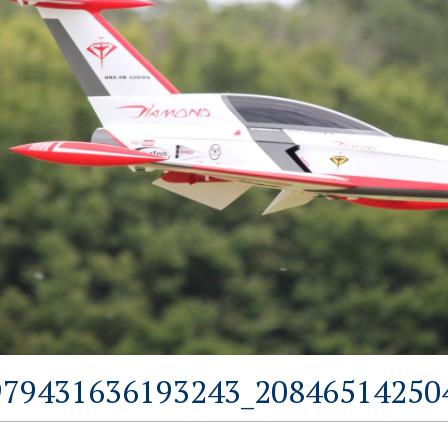
979431636193243_208465142504