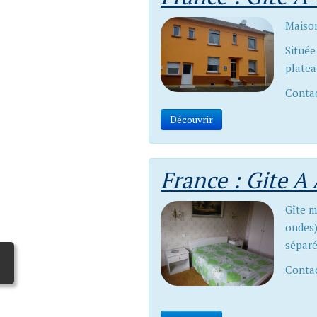
Maison
Située
platea
Contac
Découvrir
France : Gite A
Gîte m
ondes)
séparé
Contac