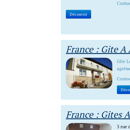
Contac
Découvrir
France : Gite A
Gîte L
agréme
Contac
Déco
France : Gites 
3 rue