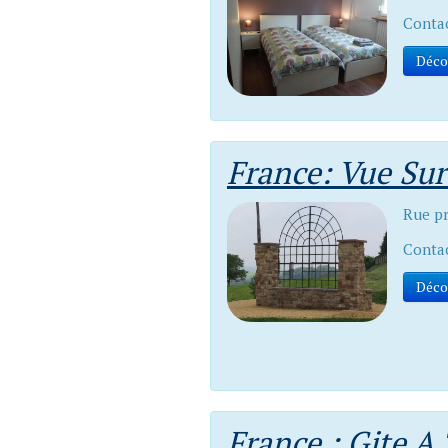
Contac
Déco
France: Vue Sur
Rue p
Contac
Déco
France : Gite 