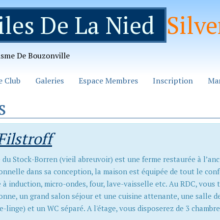
iles De La Nied
Silve
isme De Bouzonville
e Club
Galeries
Espace Membres
Inscription
Man
s
Filstroff
e du Stock-Borren (vieil abreuvoir) est une ferme restaurée à l’an
ionnelle dans sa conception, la maison est équipée de tout le confo
 à induction, micro-ondes, four, lave-vaisselle etc. Au RDC, vous 
onne, un grand salon séjour et une cuisine attenante, une salle d
ve-linge) et un WC séparé. A l'étage, vous disposerez de 3 chambr