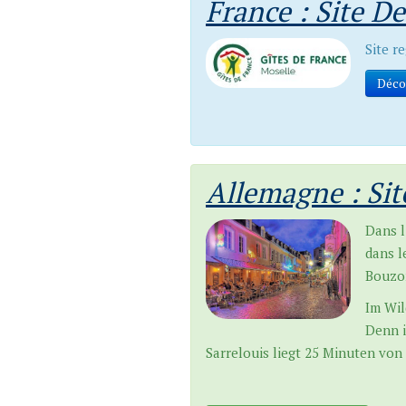
France : Site D
Site r
Déco
Allemagne : Sit
Dans l
dans l
Bouzon
Im Wil
Denn i
Sarrelouis liegt 25 Minuten von