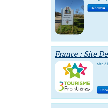
Découvrir
France : Site De
Site d
Déco