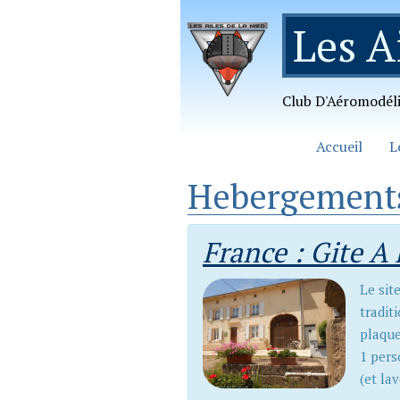
Les A
Club D'Aéromodél
Accueil
L
Hebergement
France : Gite A 
Le sit
tradit
plaque
1 pers
(et la