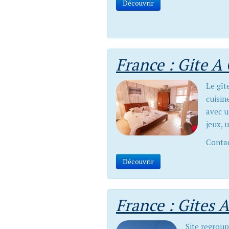
Découvrir
France : Gite A 
Le gît
cuisin
avec u
jeux, 
Contac
Découvrir
France : Gites 
Site regroup