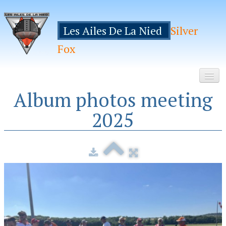
Les Ailes De La Nied
Silver
Fox
Album photos meeting
Accueil
2025
Le Club
Galeries
Espace Membres
Inscription
Manifestations
Hebergements