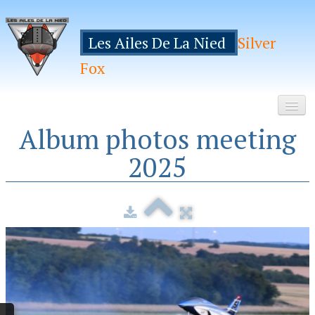
Les Ailes De La Nied
Silver
Fox
Album photos meeting
Accueil
2025
Le Club
Galeries
Espace Membres
Inscription
Manifestations
Hebergements