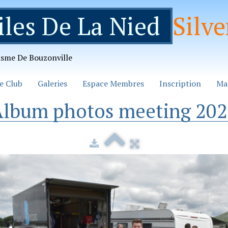
iles De La Nied
Silve
isme De Bouzonville
e Club
Galeries
Espace Membres
Inscription
Ma
lbum photos meeting 20