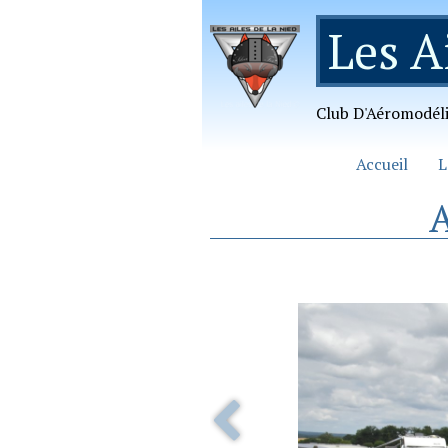
Les A
Club D'Aéromodél
Accueil
L
A