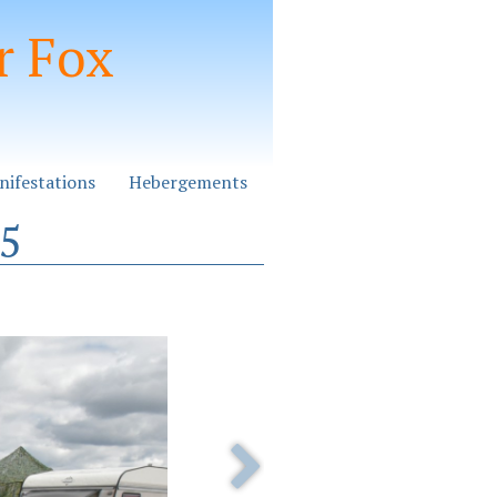
r Fox
nifestations
Hebergements
25