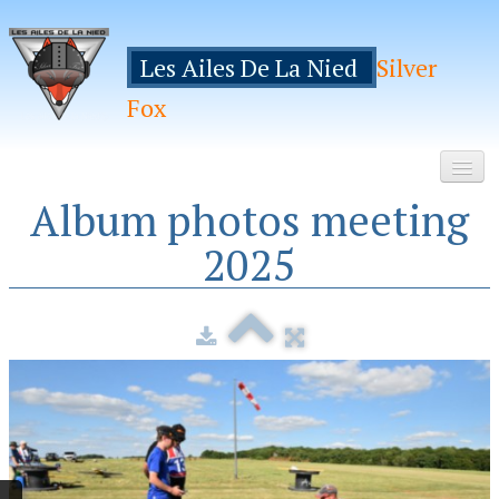
Les Ailes De La Nied
Silver
Fox
Album photos meeting
Accueil
2025
Le Club
Galeries
Espace Membres
Inscription
Manifestations
Hebergements