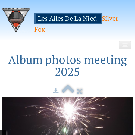
Les Ailes De La Nied
Silver
Fox
Album photos meeting
Accueil
2025
Le Club
Galeries
Espace Membres
Inscription
Manifestations
Hebergements