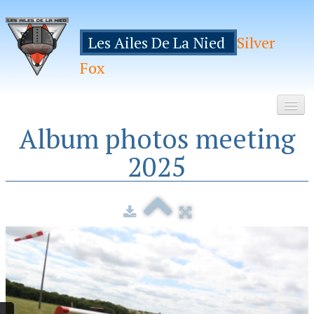
Les Ailes De La Nied
Silver
Fox
Album photos meeting
Accueil
2025
Le Club
Galeries
Espace Membres
Inscription
Manifestations
Hebergements