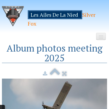
Les Ailes De La Nied
Silver
Fox
Album photos meeting
Accueil
2025
Le Club
Galeries
Espace Membres
Inscription
Manifestations
Hebergements