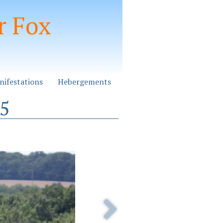
r Fox
nifestations
Hebergements
25