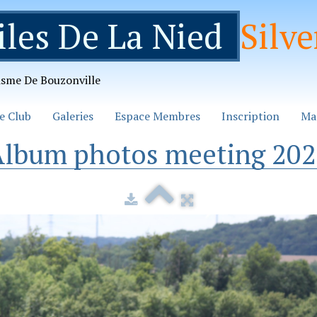
iles De La Nied
Silve
isme De Bouzonville
e Club
Galeries
Espace Membres
Inscription
Ma
lbum photos meeting 20