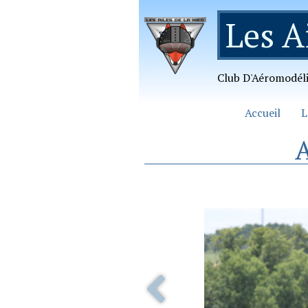
Les A
Club D'Aéromodél
Accueil
L
A