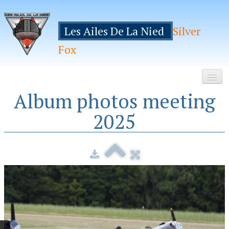
Les Ailes De La Nied
Silver
Fox
Album photos meeting
Accueil
2025
Le Club
Galeries
Espace Membres
Inscription
Manifestations
Hebergements