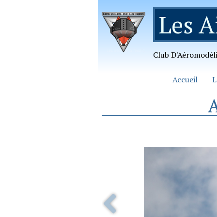
Les A
Club D'Aéromodél
Accueil
L
A