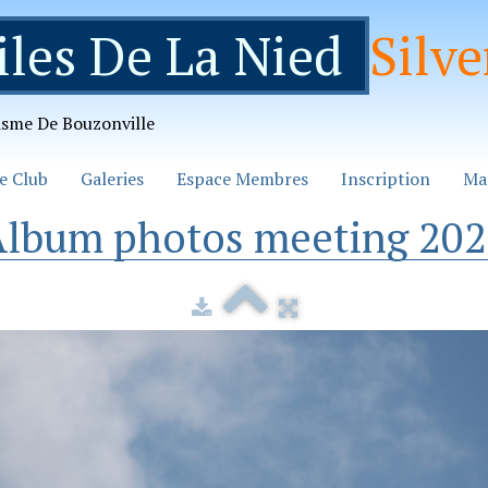
iles De La Nied
Silve
isme De Bouzonville
e Club
Galeries
Espace Membres
Inscription
Ma
lbum photos meeting 20