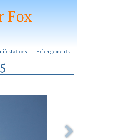
r Fox
nifestations
Hebergements
25