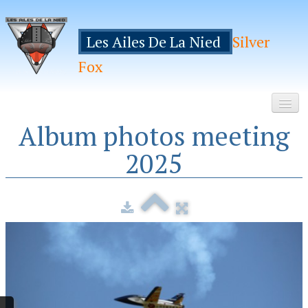
Les Ailes De La Nied
Silver
Fox
Album photos meeting
Accueil
2025
Le Club
Galeries
Espace Membres
Inscription
Manifestations
Hebergements