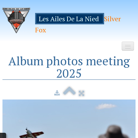
Les Ailes De La Nied
Silver
Fox
Album photos meeting
Accueil
2025
Le Club
Galeries
Espace Membres
Inscription
Manifestations
Hebergements