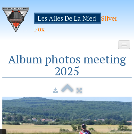
Les Ailes De La Nied
Silver
Fox
Album photos meeting
Accueil
2025
Le Club
Galeries
Espace Membres
Inscription
Manifestations
Hebergements